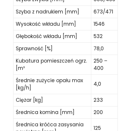
Szyba z nadrukiem [mm]
673/471
Wysokość wkładu [mm]
1546
Głębokość wkładu [mm]
532
Sprawność [%]
78,0
Kubatura pomieszczeń ogrz.
250 –
[m³
400
Średnie zużycie opału max
4,0
[kg/h]
Ciężar [kg]
233
Średnica komina [mm]
200
Średnica króćca zasysania
125