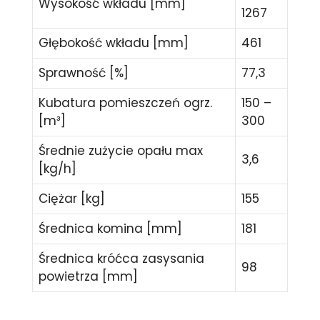
Wysokość wkładu [mm]
1267
Głębokość wkładu [mm]
461
Sprawność [%]
77,3
Kubatura pomieszczeń ogrz.
150 –
[m³]
300
Średnie zużycie opału max
3,6
[kg/h]
Ciężar [kg]
155
Średnica komina [mm]
181
Średnica króćca zasysania
98
powietrza [mm]