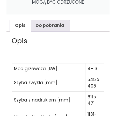
MOGĄ BYC ODRZUCONE
Opis
Do pobrania
Opis
Moc grzewcza [kW]
4-13
545 x
Szyba zwykła [mm]
405
611 x
Szyba z nadrukiem [mm]
471
1131-