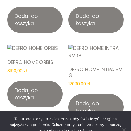
Dodaj do
Dodaj do
koszyka
koszyka
DEFRO HOME ORBIS
DEFRO HOME INTRA SM
8190,00
zł
G
12090,00
zł
Dodaj do
koszyka
Dodaj do
koszyka
Ta strona korzysta z ciasteczek aby świadczyć usługi na
najwyższym poziomie. Dalsze korzystanie ze strony oznacza,
że zgadzasz się na ich użycie.