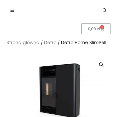
0
0,00
zł
Strona główna
/
Defro
/ Defro Home SlimPell