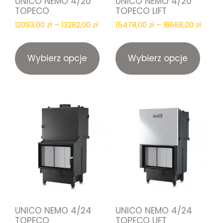
UNICO NEMO 4/20
UNICO NEMO 4/20
TOPECO
TOPECO LIFT
Zakres
Zakre
12093,00
zł
–
13282,00
zł
15478,00
zł
–
16668,00
zł
cen:
cen:
Ten
Ten
od
od
produkt
produ
12093,00 zł
15478,
Wybierz opcje
Wybierz opcje
ma
ma
do
do
wiele
wiele
13282,00 zł
16668,
wariantów.
waria
Opcje
Opcj
można
moż
wybrać
wybr
na
na
stronie
stron
produktu
prod
UNICO NEMO 4/24
UNICO NEMO 4/24
TOPECO
TOPECO LIFT